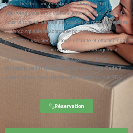
Vous cherchez une entreprise de
location lift
Warcoing
pour votre déménagement ? Chez Quicklift,
nous offrons un service de location de
monte-meubles
à Warcoingfiable et abordable pour vous aider à
transporter vos biens en toute sécurité et efficacement.
Nous sommes là pour rendre votre déménagement
aussi facile et sans stress que possible. Nous
disposons de
lift tractable
et
lift électrique Geda
à
Warcoing pour tous vos besoins urgents ou sur RDV.
Réservation