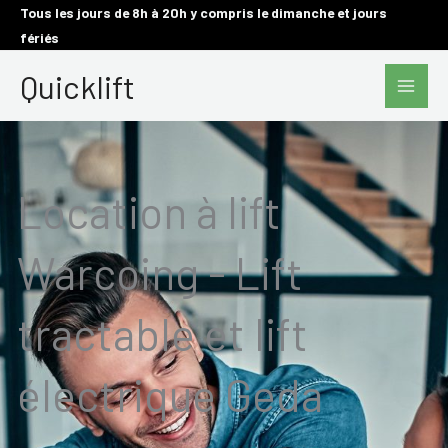
Aller
Tous les jours de 8h à 20h y compris le dimanche et jours
fériés
au
Main
contenu
Quicklift
Men
Location à lift
Warcoing - Lift
tractable et lift
électrique Geda