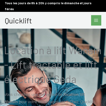
Aller
Tous les jours de 8h à 20h y compris le dimanche et jours
fériés
au
Main
contenu
Quicklift
Men
Location à lift Wansin
- Lift tractable et lift
électrique Geda
Vous cherchez une entreprise de
location lift
Wansin
pour votre déménagement ? Chez Quicklift,