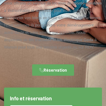
nous offrons un service de location de
monte-meubles
à Wansinfiable et abordable pour vous aider à
transporter vos biens en toute sécurité et efficacement.
Nous sommes là pour rendre votre déménagement
aussi facile et sans stress que possible. Nous
disposons de
lift tractable
et
lift électrique Geda
à
Wansin pour tous vos besoins urgents ou sur RDV.
Réservation
Info et réservation