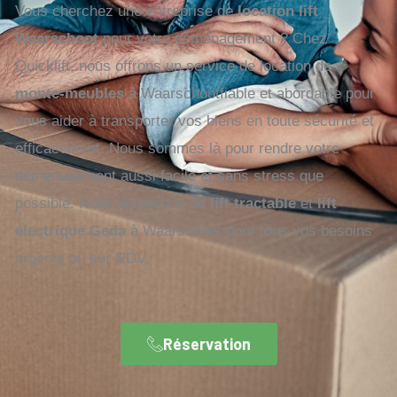
Vous cherchez une entreprise de
location lift
Waarschoot
pour votre déménagement ? Chez
Quicklift, nous offrons un service de location de
monte-meubles
à Waarschootfiable et abordable pour
vous aider à transporter vos biens en toute sécurité et
efficacement. Nous sommes là pour rendre votre
déménagement aussi facile et sans stress que
possible. Nous disposons de
lift tractable
et
lift
électrique Geda
à Waarschoot pour tous vos besoins
urgents ou sur RDV.
Réservation