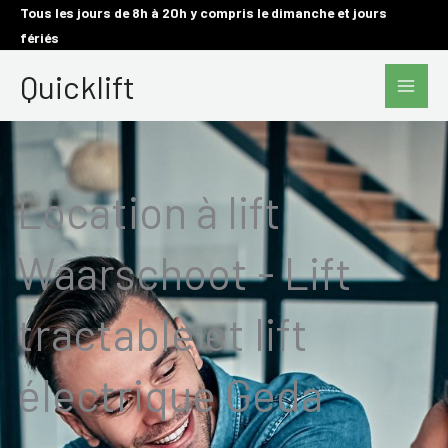
Aller
Tous les jours de 8h à 20h y compris le dimanche et jours
fériés
au
Main
contenu
Quicklift
Men
Location à lift
Waarschoot - Lift
tractable et lift
électrique Geda