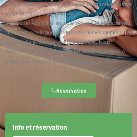
nous offrons un service de location de
monte-meubles
à Virtonfiable et abordable pour vous aider à
transporter vos biens en toute sécurité et efficacement.
Nous sommes là pour rendre votre déménagement
aussi facile et sans stress que possible. Nous
disposons de
lift tractable
et
lift électrique Geda
à
Virton pour tous vos besoins urgents ou sur RDV.
Réservation
Info et réservation