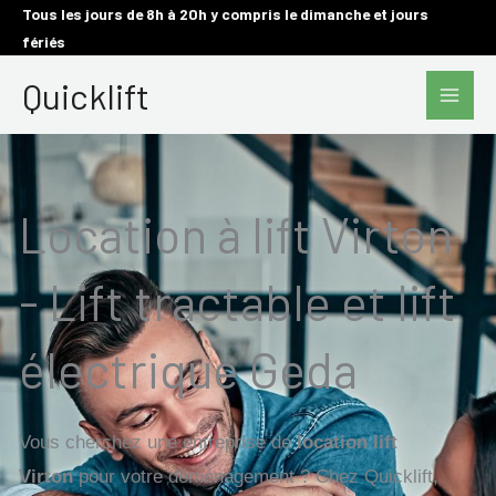
Aller
Tous les jours de 8h à 20h y compris le dimanche et jours
fériés
au
Main
contenu
Quicklift
Men
Location à lift Virton
- Lift tractable et lift
électrique Geda
Vous cherchez une entreprise de
location lift
Virton
pour votre déménagement ? Chez Quicklift,