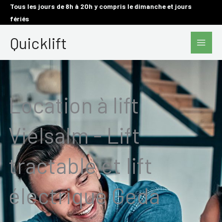
Aller
Tous les jours de 8h à 20h y compris le dimanche et jours
fériés
au
Main
contenu
Quicklift
Men
Location à lift
Vielsalm - Lift
tractable et lift
électrique Geda