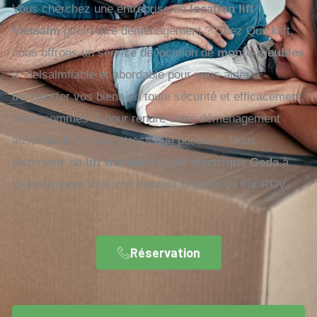
Vous cherchez une entreprise de
location lift
Vielsalm
pour votre déménagement ? Chez Quicklift,
nous offrons un service de location de
monte-meubles
à Vielsalmfiable et abordable pour vous aider à
transporter vos biens en toute sécurité et efficacement.
Nous sommes là pour rendre votre déménagement
aussi facile et sans stress que possible. Nous
disposons de
lift tractable
et
lift électrique Geda
à
Vielsalm pour tous vos besoins urgents ou sur RDV.
Réservation