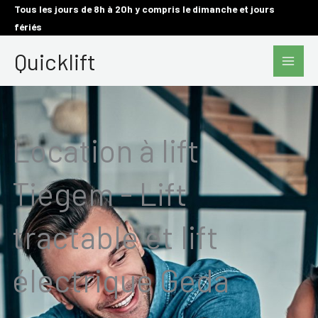
Aller
Tous les jours de 8h à 20h y compris le dimanche et jours
fériés
au
Main
contenu
Quicklift
Men
Location à lift
Tiegem - Lift
tractable et lift
électrique Geda