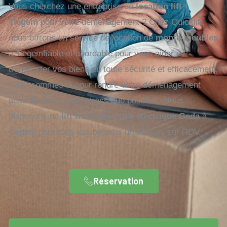
Vous cherchez une entreprise de
location lift
Tiegem
pour votre déménagement ? Chez Quicklift,
nous offrons un service de location de
monte-meubles
à Tiegemfiable et abordable pour vous aider à
transporter vos biens en toute sécurité et efficacement.
Nous sommes là pour rendre votre déménagement
aussi facile et sans stress que possible. Nous
disposons de
lift tractable
et
lift électrique Geda
à
Tiegem pour tous vos besoins urgents ou sur RDV.
Réservation