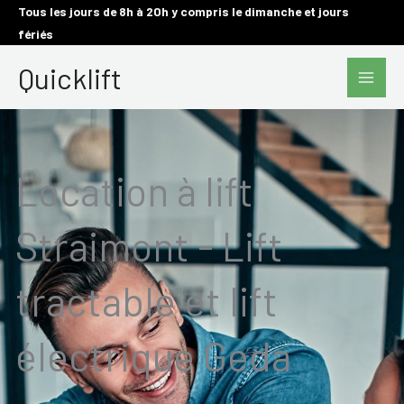
Aller
Tous les jours de 8h à 20h y compris le dimanche et jours
fériés
au
Main
contenu
Quicklift
Men
Location à lift
Straimont - Lift
tractable et lift
électrique Geda