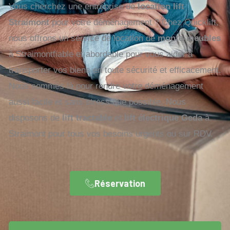
Vous cherchez une entreprise de
location lift
Straimont
pour votre déménagement ? Chez Quicklift,
nous offrons un service de location de
monte-meubles
à Straimontfiable et abordable pour vous aider à
transporter vos biens en toute sécurité et efficacement.
Nous sommes là pour rendre votre déménagement
aussi facile et sans stress que possible. Nous
disposons de
lift tractable
et
lift électrique Geda
à
Straimont pour tous vos besoins urgents ou sur RDV.
Réservation