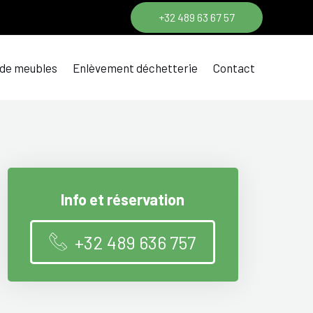
+32 489 63 67 57
 de meubles
Enlèvement déchetterie
Contact
Info et réservation
+32 489 636 757