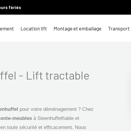
ours fériés
ement
Location lift
Montage et emballage
Transport
fel - Lift tractable
eenhuffel
pour votre déménagement ? Chez
onte-meubles
à Steenhuffelfiable et
 en toute sécurité et efficacement. Nous