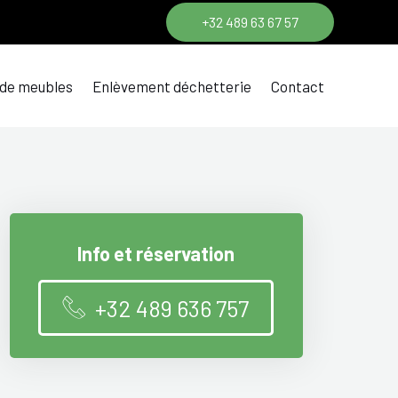
+32 489 63 67 57
 de meubles
Enlèvement déchetterie
Contact
Info et réservation
+32 489 636 757