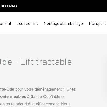
ours fériés
ement
Location lift
Montage et emballage
Transport
Ode - Lift tractable
inte-Ode
pour votre déménagement ? Chez
onte-meubles
à Sainte-Odefiable et
 en toute sécurité et efficacement. Nous