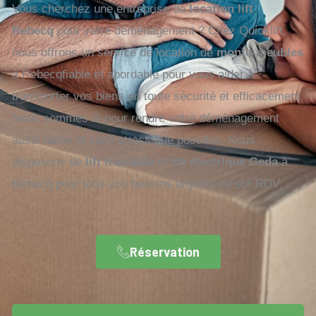
Vous cherchez une entreprise de
location lift
Rebecq
pour votre déménagement ? Chez Quicklift,
nous offrons un service de location de
monte-meubles
à Rebecqfiable et abordable pour vous aider à
transporter vos biens en toute sécurité et efficacement.
Nous sommes là pour rendre votre déménagement
aussi facile et sans stress que possible. Nous
disposons de
lift tractable
et
lift électrique Geda
à
Rebecq pour tous vos besoins urgents ou sur RDV.
Réservation