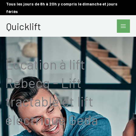
Aller
Tous les jours de 8h à 20h y compris le dimanche et jours
fériés
au
Main
contenu
Quicklift
Men
Location à lift
Rebecq - Lift
tractable et lift
électrique Geda