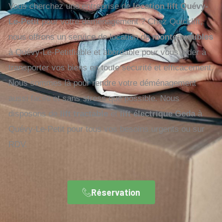
Vous cherchez une entreprise de
location lift Quévy-
Le-Petit
pour votre déménagement ? Chez Quicklift,
nous offrons un service de location de
monte-meubles
à Quévy-Le-Petitfiable et abordable pour vous aider à
transporter vos biens en toute sécurité et efficacement.
Nous sommes là pour rendre votre déménagement
aussi facile et sans stress que possible. Nous
disposons de
lift tractable
et
lift électrique Geda
à
Quévy-Le-Petit pour tous vos besoins urgents ou sur
RDV.
Réservation