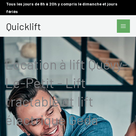
Aller
Tous les jours de 8h à 20h y compris le dimanche et jours
fériés
au
Main
contenu
Quicklift
Men
Location à lift Quévy-
Le-Petit - Lift
tractable et lift
électrique Geda