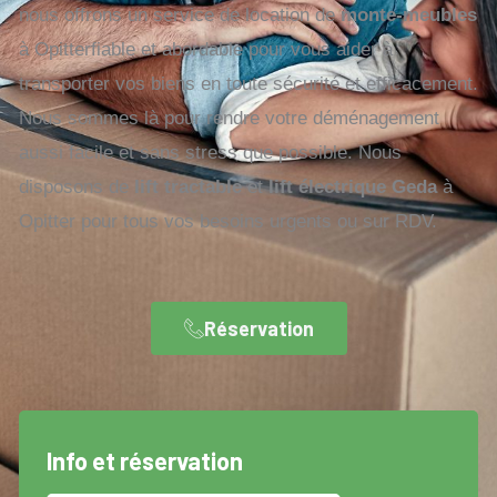
nous offrons un service de location de
monte-meubles
à Opitterfiable et abordable pour vous aider à
transporter vos biens en toute sécurité et efficacement.
Nous sommes là pour rendre votre déménagement
aussi facile et sans stress que possible. Nous
disposons de
lift tractable
et
lift électrique Geda
à
Opitter pour tous vos besoins urgents ou sur RDV.
Réservation
Info et réservation