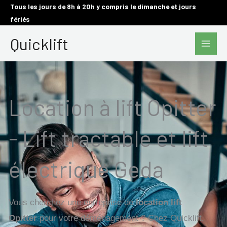
Aller
Tous les jours de 8h à 20h y compris le dimanche et jours
fériés
au
Main
contenu
Quicklift
Men
Location à lift Opitter
- Lift tractable et lift
électrique Geda
Vous cherchez une entreprise de
location lift
Opitter
pour votre déménagement ? Chez Quicklift,