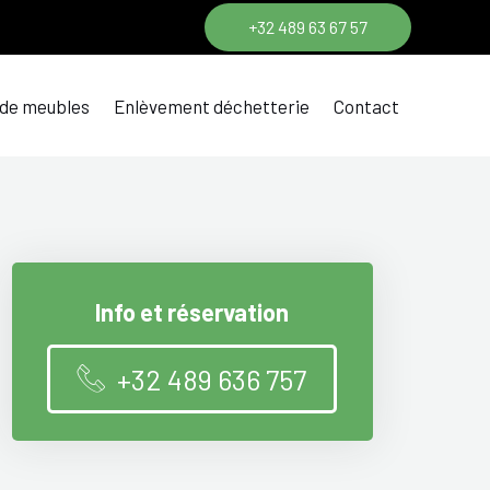
+32 489 63 67 57
 de meubles
Enlèvement déchetterie
Contact
Info et réservation
+32 489 636 757