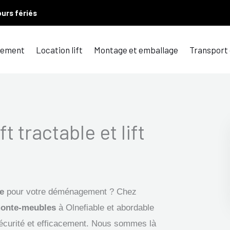
ours fériés
ement
Location lift
Montage et emballage
Transport
ft tractable et lift
ne
pour votre déménagement ? Chez
onte-meubles
à Olnefiable et abordable
sécurité et efficacement. Nous sommes là