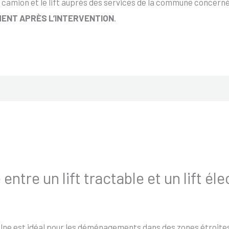
 camion et le lift auprès des services de la commune concernée
ENT APRÈS L’INTERVENTION
.
 entre un lift tractable et un lift él
 Olne est idéal pour les déménagements dans des zones étroites