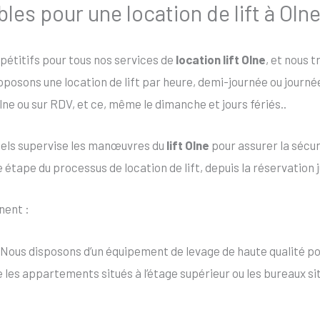
bles pour une location de lift à Oln
mpétitifs pour tous nos services de
location lift Olne
, et nous t
roposons une location de lift par heure, demi-journée ou journ
lne ou sur RDV, et ce, même le dimanche et jours fériés..
nels supervise les manœuvres du
lift Olne
pour assurer la sécur
tape du processus de location de lift, depuis la réservation jus
nent :
 Nous disposons d’un équipement de levage de haute qualité po
ue les appartements situés à l’étage supérieur ou les bureaux 