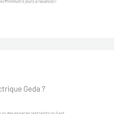
 (Minimum 5 jours à l’avance) !
ectrique Geda ?
 ou des espaces restreints où il est