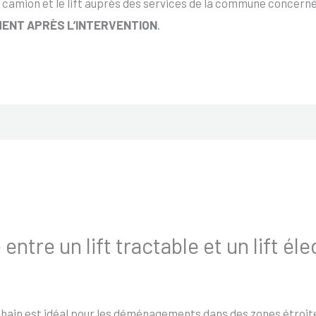
 camion et le lift auprès des services de la commune concernée
ENT APRÈS L’INTERVENTION
.
 entre un lift tractable et un lift él
 Ohain est idéal pour les déménagements dans des zones étroite