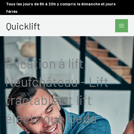
Aller
Tous les jours de 8h à 20h y compris le dimanche et jours
fériés
au
Main
contenu
Quicklift
Men
Location à lift
Neufchâteau - Lift
tractable et lift
électrique Geda