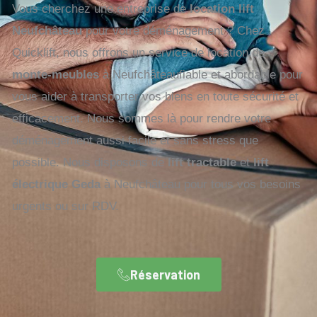
Vous cherchez une entreprise de
location lift
Neufchâteau
pour votre déménagement ? Chez
Quicklift, nous offrons un service de location de
monte-meubles
à Neufchâteaufiable et abordable pour
vous aider à transporter vos biens en toute sécurité et
efficacement. Nous sommes là pour rendre votre
déménagement aussi facile et sans stress que
possible. Nous disposons de
lift tractable
et
lift
électrique Geda
à Neufchâteau pour tous vos besoins
urgents ou sur RDV.
Réservation