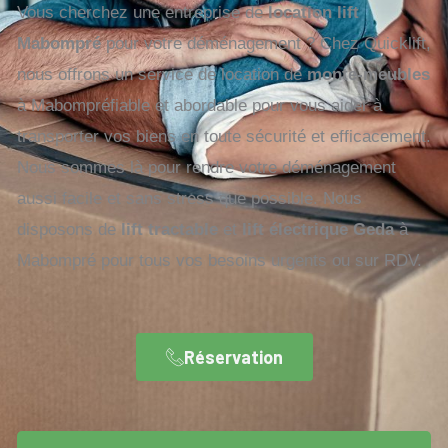
Vous cherchez une entreprise de
location lift
Mabompré
pour votre déménagement ? Chez Quicklift,
nous offrons un service de location de
monte-meubles
à Mabompréfiable et abordable pour vous aider à
transporter vos biens en toute sécurité et efficacement.
Nous sommes là pour rendre votre déménagement
aussi facile et sans stress que possible. Nous
disposons de
lift tractable
et
lift électrique Geda
à
Mabompré pour tous vos besoins urgents ou sur RDV.
Réservation