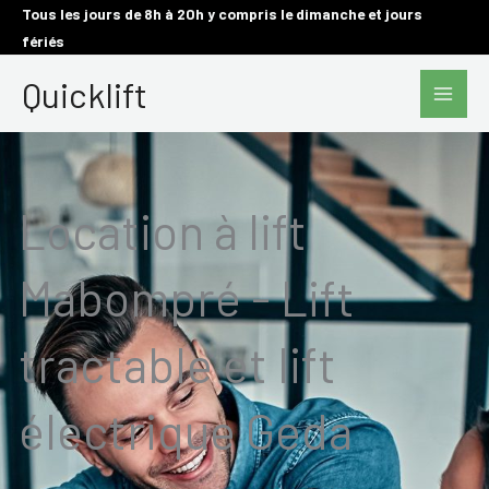
Aller
Tous les jours de 8h à 20h y compris le dimanche et jours
fériés
au
Main
contenu
Quicklift
Men
Location à lift
Mabompré - Lift
tractable et lift
électrique Geda