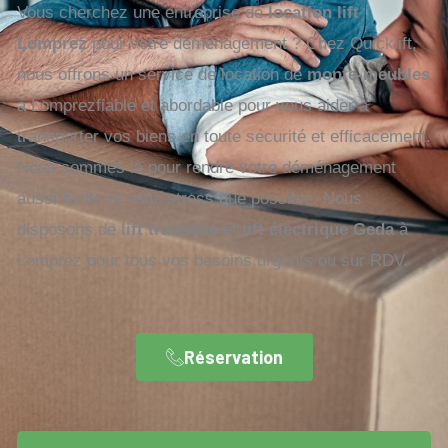
Vous cherchez une entreprise de
location lift
Lomprez
pour votre déménagement ? Chez Quicklift,
nous offrons un service de location de
monte-meubles
à Lomprezfiable et abordable pour vous aider à
transporter vos biens en toute sécurité et efficacement.
Nous sommes là pour rendre votre déménagement
aussi facile et sans stress que possible. Nous
disposons de
lift tractable
et
lift électrique Geda
à
Lomprez pour tous vos besoins urgents ou sur RDV.
Réservation