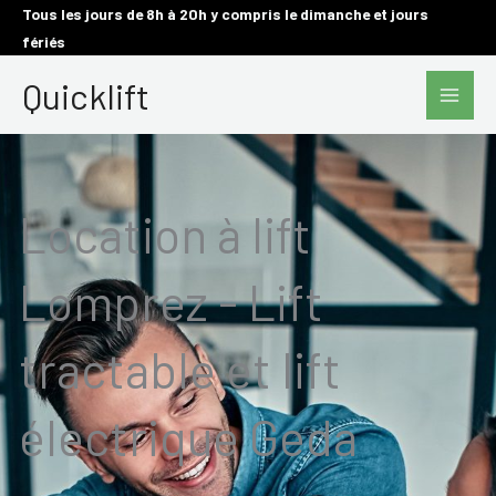
Aller
Tous les jours de 8h à 20h y compris le dimanche et jours
fériés
au
Main
contenu
Quicklift
Men
Location à lift
Lomprez - Lift
tractable et lift
électrique Geda