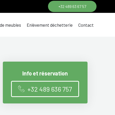
+32 489 63 67 57
 de meubles
Enlèvement déchetterie
Contact
Info et réservation
+32 489 636 757