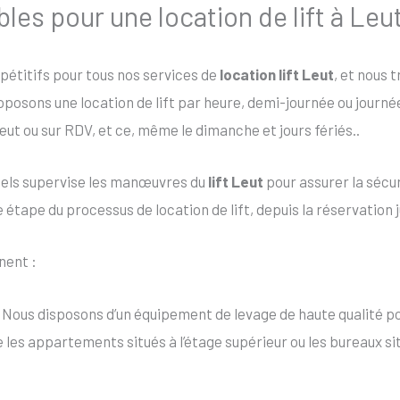
bles pour une location de lift à Leu
mpétitifs pour tous nos services de
location lift Leut
, et nous 
roposons une location de lift par heure, demi-journée ou journ
eut ou sur RDV, et ce, même le dimanche et jours fériés..
nels supervise les manœuvres du
lift Leut
pour assurer la sécur
tape du processus de location de lift, depuis la réservation jus
nent :
 Nous disposons d’un équipement de levage de haute qualité po
ue les appartements situés à l’étage supérieur ou les bureaux 