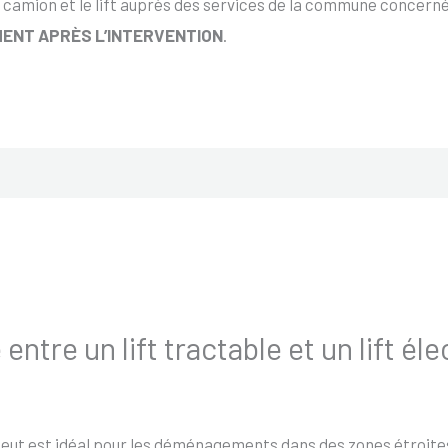
 camion et le lift auprès des services de la commune concernée
ENT APRÈS L’INTERVENTION
.
 entre un lift tractable et un lift él
 Leut est idéal pour les déménagements dans des zones étroites