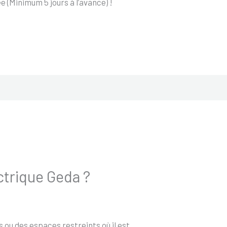
 (Minimum 5 jours à l’avance) !
ectrique Geda ?
 ou des espaces restreints où il est