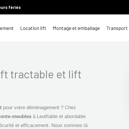
ours fériés
ement
Location lift
Montage et emballage
Transport
ft tractable et lift
t
pour votre déménagement ? Chez
onte-meubles
à Leutfiable et abordable
sécurité et efficacement. Nous sommes là