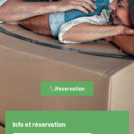
nous offrons un service de location de
monte-meubles
à Lavoirfiable et abordable pour vous aider à
transporter vos biens en toute sécurité et efficacement.
Nous sommes là pour rendre votre déménagement
aussi facile et sans stress que possible. Nous
disposons de
lift tractable
et
lift électrique Geda
à
Lavoir pour tous vos besoins urgents ou sur RDV.
Réservation
Info et réservation