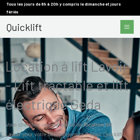
Aller
Tous les jours de 8h à 20h y compris le dimanche et jours
fériés
au
Main
contenu
Quicklift
Men
Location à lift Lavoir
- Lift tractable et lift
électrique Geda
Vous cherchez une entreprise de
location lift
Lavoir
pour votre déménagement ? Chez Quicklift,