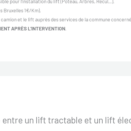
ble pour l’installation du lift (Poteau, Arbres, Recul…).
s Bruxelles 1€/Km).
 camion et le lift auprès des services de la commune concernée
ENT APRÈS L’INTERVENTION
.
 entre un lift tractable et un lift él