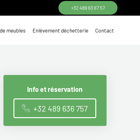
+32 489 63 67 57
 de meubles
Enlèvement déchetterie
Contact
Info et réservation
+32 489 636 757