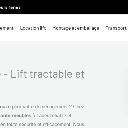
ours fériés
ement
Location lift
Montage et emballage
Transport
- Lift tractable et
deuze
pour votre déménagement ? Chez
onte-meubles
à Ladeuzefiable et
 en toute sécurité et efficacement. Nous