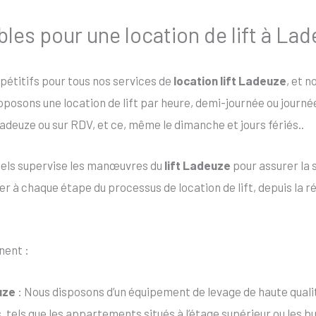
ibles pour une location de lift à La
mpétitifs pour tous nos services de
location lift Ladeuze
, et n
roposons une location de lift par heure, demi-journée ou journ
adeuze ou sur RDV, et ce, même le dimanche et jours fériés..
nels supervise les manœuvres du
lift Ladeuze
pour assurer la 
 à chaque étape du processus de location de lift, depuis la rése
nent :
uze
: Nous disposons d’un équipement de levage de haute quali
s, tels que les appartements situés à l’étage supérieur ou les 