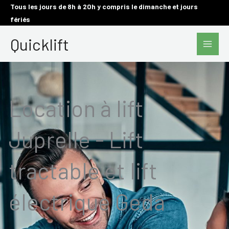
Aller
Tous les jours de 8h à 20h y compris le dimanche et jours
fériés
au
Main
contenu
Quicklift
Men
Location à lift
Juprelle - Lift
tractable et lift
électrique Geda