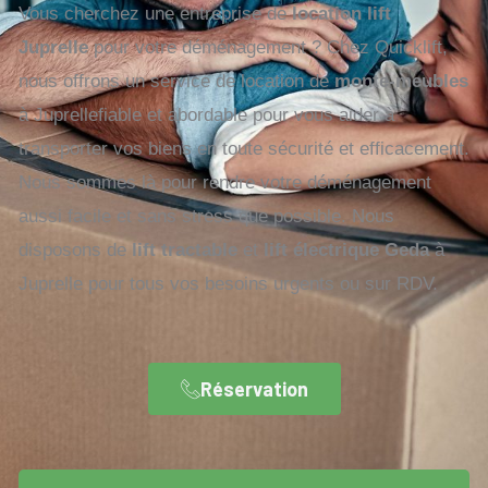
Vous cherchez une entreprise de
location lift
Juprelle
pour votre déménagement ? Chez Quicklift,
nous offrons un service de location de
monte-meubles
à Juprellefiable et abordable pour vous aider à
transporter vos biens en toute sécurité et efficacement.
Nous sommes là pour rendre votre déménagement
aussi facile et sans stress que possible. Nous
disposons de
lift tractable
et
lift électrique Geda
à
Juprelle pour tous vos besoins urgents ou sur RDV.
Réservation