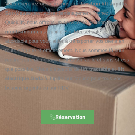
Vous cherchez une entreprise de
location lift Jupille-
Sur-Meuse
pour votre déménagement ? Chez
Quicklift, nous offrons un service de location de
monte-meubles
à Jupille-Sur-Meusefiable et
abordable pour vous aider à transporter vos biens en
toute sécurité et efficacement. Nous sommes là pour
rendre votre déménagement aussi facile et sans stress
que possible. Nous disposons de
lift tractable
et
lift
électrique Geda
à Jupille-Sur-Meuse pour tous vos
besoins urgents ou sur RDV.
Réservation