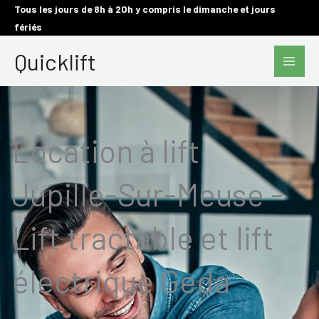
Aller
Tous les jours de 8h à 20h y compris le dimanche et jours
fériés
au
Main
contenu
Quicklift
Men
Location à lift
Jupille-Sur-Meuse -
Lift tractable et lift
électrique Geda