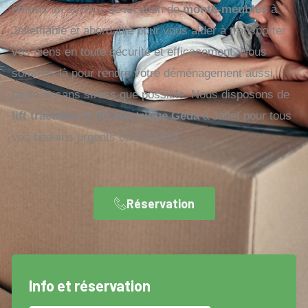
offrons un service de location de
monte-meubles
à
Jalletfiable et abordable pour vous aider à transporter
vos biens en toute sécurité et efficacement. Nous
sommes là pour rendre votre déménagement aussi
facile et sans stress que possible. Nous disposons de
lift tractable
et
lift électrique Geda
à Jallet pour tous
vos besoins urgents ou sur RDV.
Réservation
Info et réservation