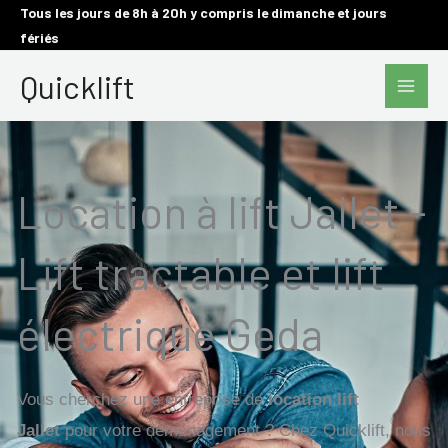
Aller
Tous les jours de 8h à 20h y compris le dimanche et jours
fériés
au
Main
contenu
Quicklift
Men
Location à lift Jallet -
Lift tractable et lift
électrique Geda
Vous cherchez une entreprise de
location lift
Jallet
pour votre déménagement ? Chez Quicklift, nous