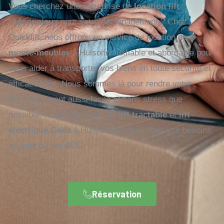
Vous cherchez une entreprise de
location lift
Hulsonniaux
pour votre déménagement ? Chez
Quicklift, nous offrons un service de location de
monte-meubles
à Hulsonniauxfiable et abordable pour
vous aider à transporter vos biens en toute sécurité et
efficacement. Nous sommes là pour rendre votre
déménagement aussi facile et sans stress que
possible. Nous disposons de
lift tractable
et
lift
électrique Geda
à Hulsonniaux pour tous vos besoins
urgents ou sur RDV.
Réservation