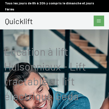
Aller
Tous les jours de 8h à 20h y compris le dimanche et jours
fériés
au
Main
contenu
Quicklift
Men
Location à lift
Hulsonniaux - Lift
tractable et lift
électrique Geda