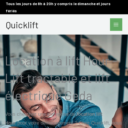
Aller
Tous les jours de 8h à 20h y compris le dimanche et jours
fériés
au
Main
contenu
Quicklift
Men
Location à lift Hour -
Lift tractable et lift
électrique Geda
Vous cherchez une entreprise de
location lift
Hour
pour votre déménagement ? Chez Quicklift, nous