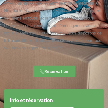
offrons un service de location de
monte-meubles
à
Hourfiable et abordable pour vous aider à transporter
vos biens en toute sécurité et efficacement. Nous
sommes là pour rendre votre déménagement aussi
facile et sans stress que possible. Nous disposons de
lift tractable
et
lift électrique Geda
à Hour pour tous
vos besoins urgents ou sur RDV.
Réservation
Info et réservation