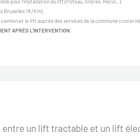
ble pour l’installation du lift (Poteau, Arbres, Recul…).
s Bruxelles 1€/Km).
 camion et le lift auprès des services de la commune concernée
ENT APRÈS L’INTERVENTION
.
 entre un lift tractable et un lift él