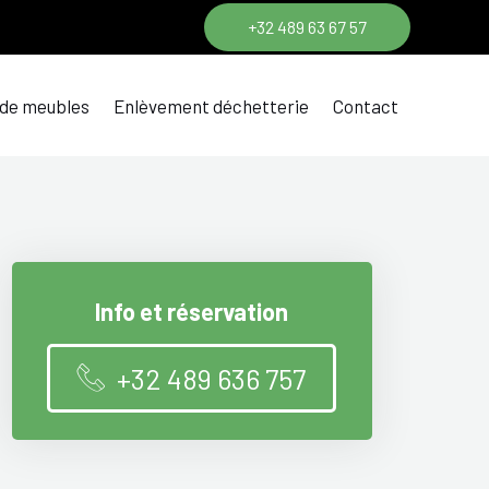
+32 489 63 67 57
 de meubles
Enlèvement déchetterie
Contact
Info et réservation
+32 489 636 757