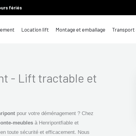
ours fériés
ement
Location lift
Montage et emballage
Transport
t - Lift tractable et
nripont
pour votre déménagement ? Chez
onte-meubles
à Henripontfiable et
 en toute sécurité et efficacement. Nous