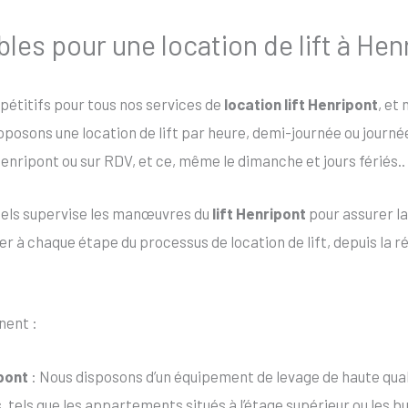
ibles pour une location de lift à Hen
mpétitifs pour tous nos services de
location lift Henripont
, et
roposons une location de lift par heure, demi-journée ou journ
enripont ou sur RDV, et ce, même le dimanche et jours fériés..
nels supervise les manœuvres du
lift Henripont
pour assurer la
 à chaque étape du processus de location de lift, depuis la rése
nent :
pont
: Nous disposons d’un équipement de levage de haute qual
s, tels que les appartements situés à l’étage supérieur ou les 