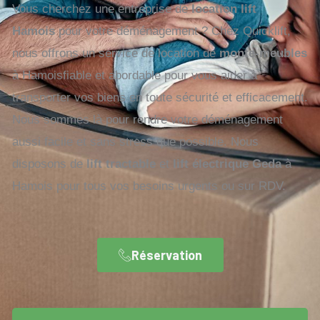
Vous cherchez une entreprise de
location lift
Hamois
pour votre déménagement ? Chez Quicklift,
nous offrons un service de location de
monte-meubles
à Hamoisfiable et abordable pour vous aider à
transporter vos biens en toute sécurité et efficacement.
Nous sommes là pour rendre votre déménagement
aussi facile et sans stress que possible. Nous
disposons de
lift tractable
et
lift électrique Geda
à
Hamois pour tous vos besoins urgents ou sur RDV.
Réservation