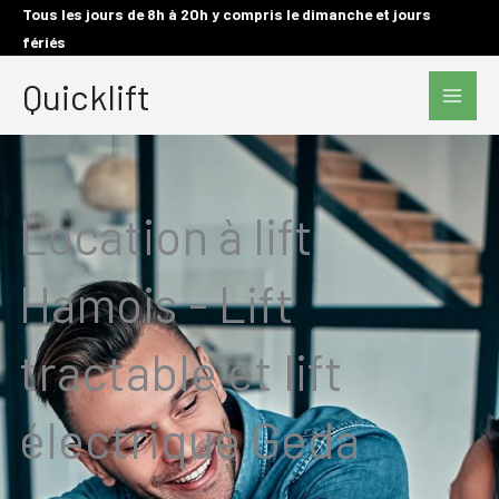
Aller
Tous les jours de 8h à 20h y compris le dimanche et jours
fériés
au
Main
contenu
Quicklift
Men
Location à lift
Hamois - Lift
tractable et lift
électrique Geda