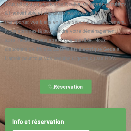
nous offrons un service de location de
monte-meubles
à Hamoirfiable et abordable pour vous aider à
transporter vos biens en toute sécurité et efficacement.
Nous sommes là pour rendre votre déménagement
aussi facile et sans stress que possible. Nous
disposons de
lift tractable
et
lift électrique Geda
à
Hamoir pour tous vos besoins urgents ou sur RDV.
Réservation
Info et réservation