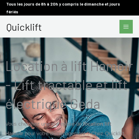
Aller
Tous les jours de 8h à 20h y compris le dimanche et jours
fériés
au
Main
contenu
Quicklift
Men
Location à lift Hamoir
- Lift tractable et lift
électrique Geda
Vous cherchez une entreprise de
location lift
Hamoir
pour votre déménagement ? Chez Quicklift,