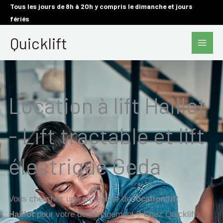
Aller
Tous les jours de 8h à 20h y compris le dimanche et jours
fériés
au
Main
contenu
Quicklift
Men
Location à lift Haillot
- Lift tractable et lift
électrique Geda
Vous cherchez une entreprise de
location lift
Haillot
pour votre déménagement ? Chez Quicklift,