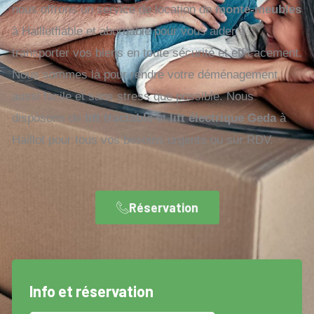
nous offrons un service de location de
monte-meubles
à Haillotfiable et abordable pour vous aider à
transporter vos biens en toute sécurité et efficacement.
Nous sommes là pour rendre votre déménagement
aussi facile et sans stress que possible. Nous
disposons de
lift tractable
et
lift électrique Geda
à
Haillot pour tous vos besoins urgents ou sur RDV.
Réservation
Info et réservation