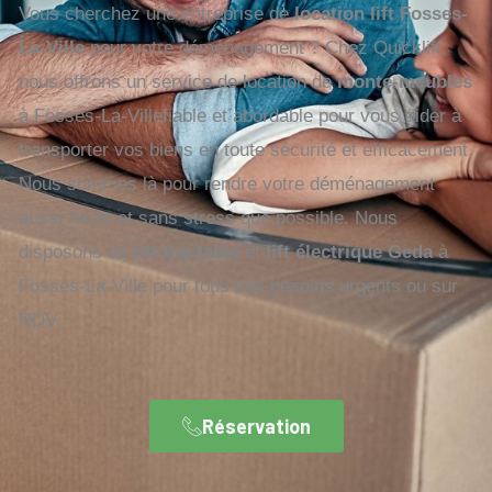
Vous cherchez une entreprise de
location lift Fosses-
La-Ville
pour votre déménagement ? Chez Quicklift,
nous offrons un service de location de
monte-meubles
à Fosses-La-Villefiable et abordable pour vous aider à
transporter vos biens en toute sécurité et efficacement.
Nous sommes là pour rendre votre déménagement
aussi facile et sans stress que possible. Nous
disposons de
lift tractable
et
lift électrique Geda
à
Fosses-La-Ville pour tous vos besoins urgents ou sur
RDV.
Réservation