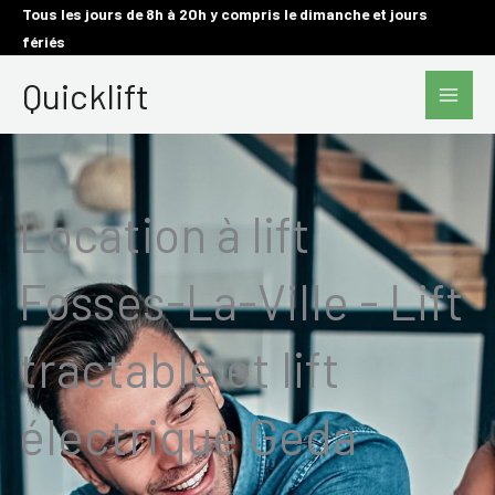
Aller
Tous les jours de 8h à 20h y compris le dimanche et jours
fériés
au
Main
contenu
Quicklift
Men
Location à lift
Fosses-La-Ville - Lift
tractable et lift
électrique Geda