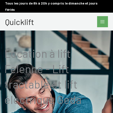
Aller
Tous les jours de 8h à 20h y compris le dimanche et jours
fériés
au
Main
contenu
Quicklift
Men
Location à lift
Felenne - Lift
tractable et lift
électrique Geda