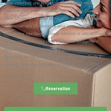
Vous cherchez une entreprise de
location lift
Felenne
pour votre déménagement ? Chez Quicklift,
nous offrons un service de location de
monte-meubles
à Felennefiable et abordable pour vous aider à
transporter vos biens en toute sécurité et efficacement.
Nous sommes là pour rendre votre déménagement
aussi facile et sans stress que possible. Nous
disposons de
lift tractable
et
lift électrique Geda
à
Felenne pour tous vos besoins urgents ou sur RDV.
Réservation