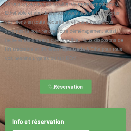
offrons un service de location de
monte-meubles
à
Ethefiable et abordable pour vous aider à transporter
vos biens en toute sécurité et efficacement. Nous
sommes là pour rendre votre déménagement aussi
facile et sans stress que possible. Nous disposons de
lift tractable
et
lift électrique Geda
à Ethe pour tous
vos besoins urgents ou sur RDV.
Réservation
Info et réservation