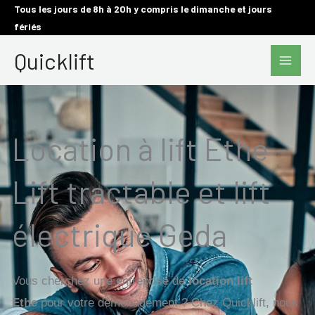
Aller
Tous les jours de 8h à 20h y compris le dimanche et jours
fériés
au
Main
contenu
Quicklift
Men
Location à lift Ethe -
Lift tractable et lift
électrique Geda
Vous cherchez une entreprise de
location lift
Ethe
pour votre déménagement ? Chez Quicklift, nous