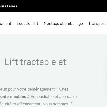
ours fériés
ement
Location lift
Montage et emballage
Transport
 Lift tractable et
neux
pour votre déménagement ? Chez
onte-meubles
à Esneuxfiable et abordable
sécurité et efficacement. Nous sommes là