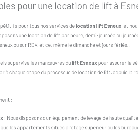
ibles pour une location de lift à Es
mpétitifs pour tous nos services de
location lift Esneux
, et no
roposons une location de lift par heure, demi-journée ou journ
sneux ou sur RDV, et ce, même le dimanche et jours fériés..
nels supervise les manœuvres du
lift Esneux
pour assurer la sé
 à chaque étape du processus de location de lift, depuis la rése
nent :
ux
: Nous disposons d’un équipement de levage de haute qualité
ls que les appartements situés à l’étage supérieur ou les bure