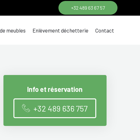
+32 489 63 67 57
 de meubles
Enlèvement déchetterie
Contact
Info et réservation
+32 489 636 757