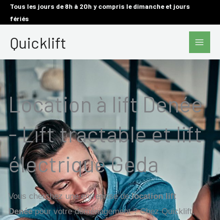
Aller
Tous les jours de 8h à 20h y compris le dimanche et jours
fériés
au
Main
contenu
Quicklift
Men
Location à lift Denée
- Lift tractable et lift
électrique Geda
Vous cherchez une entreprise de
location lift
Denée
pour votre déménagement ? Chez Quicklift,