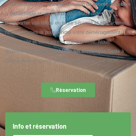
nous offrons un service de location de
monte-meubles
à Denéefiable et abordable pour vous aider à
transporter vos biens en toute sécurité et efficacement.
Nous sommes là pour rendre votre déménagement
aussi facile et sans stress que possible. Nous
disposons de
lift tractable
et
lift électrique Geda
à
Denée pour tous vos besoins urgents ou sur RDV.
Réservation
Info et réservation