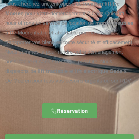
Vous cherchez une entreprise de
location lift De
Moeren
pour votre déménagement ? Chez Quicklift,
nous offrons un service de location de
monte-meubles
à De Moerenfiable et abordable pour vous aider à
transporter vos biens en toute sécurité et efficacement.
Nous sommes là pour rendre votre déménagement
aussi facile et sans stress que possible. Nous
disposons de
lift tractable
et
lift électrique Geda
à
De Moeren pour tous vos besoins urgents ou sur RDV.
Réservation