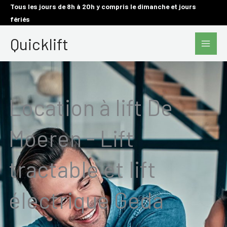
Aller
Tous les jours de 8h à 20h y compris le dimanche et jours
fériés
au
Main
contenu
Quicklift
Men
Location à lift De
Moeren - Lift
tractable et lift
électrique Geda