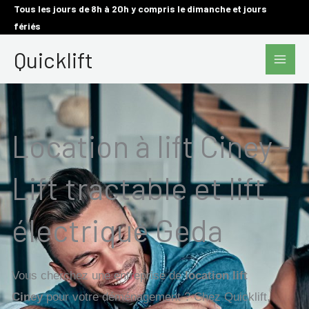
Aller
Tous les jours de 8h à 20h y compris le dimanche et jours
fériés
au
Main
contenu
Quicklift
Men
Location à lift Ciney -
Lift tractable et lift
électrique Geda
Vous cherchez une entreprise de
location lift
Ciney
pour votre déménagement ? Chez Quicklift,