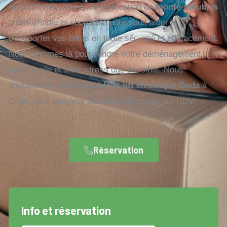
nous offrons un service de location de
monte-meubles
à Cineyfiable et abordable pour vous aider à
transporter vos biens en toute sécurité et efficacement.
Nous sommes là pour rendre votre déménagement
aussi facile et sans stress que possible. Nous
disposons de
lift tractable
et
lift électrique Geda
à
Ciney pour tous vos besoins urgents ou sur RDV.
Réservation
Info et réservation