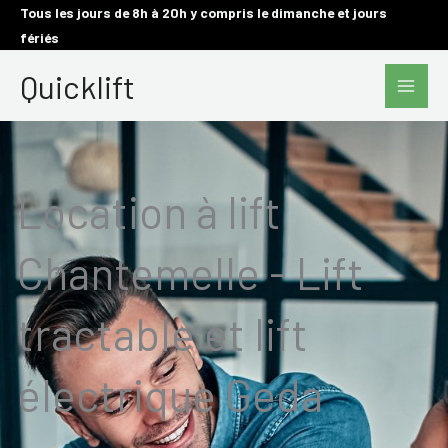
Aller
Tous les jours de 8h à 20h y compris le dimanche et jours
fériés
au
Main
contenu
Quicklift
Men
Location à lift
Chantemelle - Lift
tractable et lift
électrique Geda