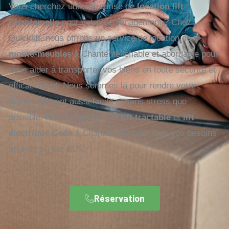
Vous cherchez une entreprise de
location lift
Chantemelle
pour votre déménagement ? Chez
Quicklift, nous offrons un service de location de
monte-meubles
à Chantemellefiable et abordable pour
vous aider à transporter vos biens en toute sécurité et
efficacement. Nous sommes là pour rendre votre
déménagement aussi facile et sans stress que
possible. Nous disposons de
lift tractable
et
lift
électrique Geda
à Chantemelle pour tous vos besoins
urgents ou sur RDV.
Réservation