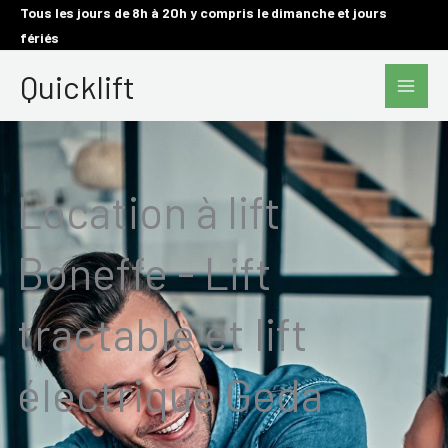
Aller
Tous les jours de 8h à 20h y compris le dimanche et jours
fériés
au
Main
contenu
Quicklift
Men
Location à lift
Boneffe - Lift
tractable et lift
électrique Geda