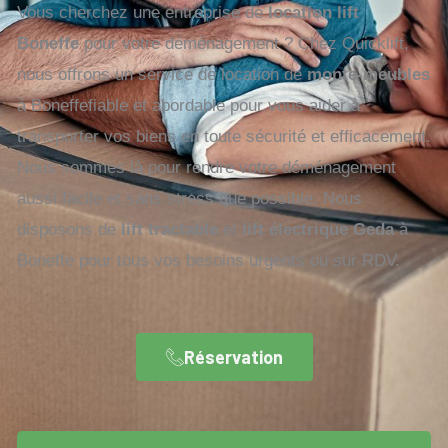
Vous cherchez une entreprise de
location lift
Boneffe
pour votre déménagement ? Chez Quicklift,
nous offrons un service de location de
monte-meubles
à Boneffefiable et abordable pour vous aider à
transporter vos biens en toute sécurité et efficacement.
Nous sommes là pour rendre votre déménagement
aussi facile et sans stress que possible. Nous
disposons de
lift tractable
et
lift électrique Geda
à
Boneffe pour tous vos besoins urgents ou sur RDV.
Réservation