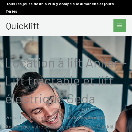
Aller
Tous les jours de 8h à 20h y compris le dimanche et jours
fériés
au
Main
contenu
Quicklift
Men
Location à lift Anlier -
Lift tractable et lift
électrique Geda
Vous cherchez une entreprise de
location lift
Anlier
pour votre déménagement ? Chez Quicklift,