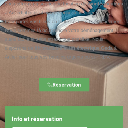
nous offrons un service de location de
monte-meubles
à Anlierfiable et abordable pour vous aider à
transporter vos biens en toute sécurité et efficacement.
Nous sommes là pour rendre votre déménagement
aussi facile et sans stress que possible. Nous
disposons de
lift tractable
et
lift électrique Geda
à
Anlier pour tous vos besoins urgents ou sur RDV.
Réservation
Info et réservation