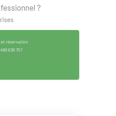
fessionnel ?
rises
 et réservation
 489 636 757