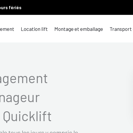
ours fériés
ement
Location lift
Montage et emballage
Transport
agement
nageur
Quicklift
 tous les jours y compris le