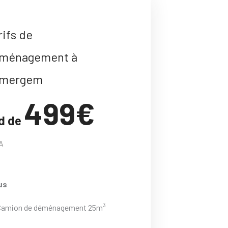
rifs de
ménagement à
mergem
499€
d de
A
us
Camion de déménagement 25m³