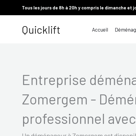
Aller
Tous les jours de 8h à 20h y compris le dimanche et j
au
contenu
Quicklift
Accueil
Déménag
Entreprise démén
Zomergem - Démé
professionnel avec 
Un déménageur à Zomergem est disponible