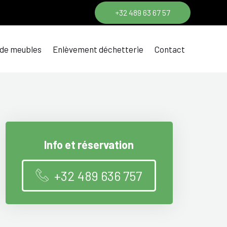
+32 489 63 67 57
 de meubles
Enlèvement déchetterie
Contact
Info et réservation
+32 489 636 757