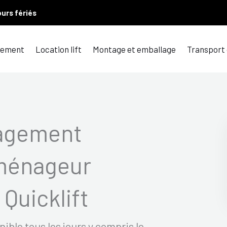
ours fériés
ement
Location lift
Montage et emballage
Transport
agement
ménageur
Quicklift
le tous les jours y compris le