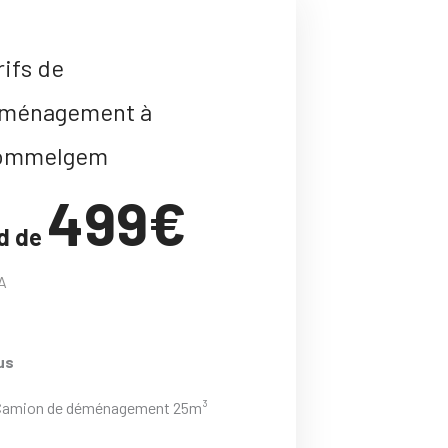
rifs de
ménagement à
ommelgem
499€
d de
A
us
Camion de déménagement 25m³