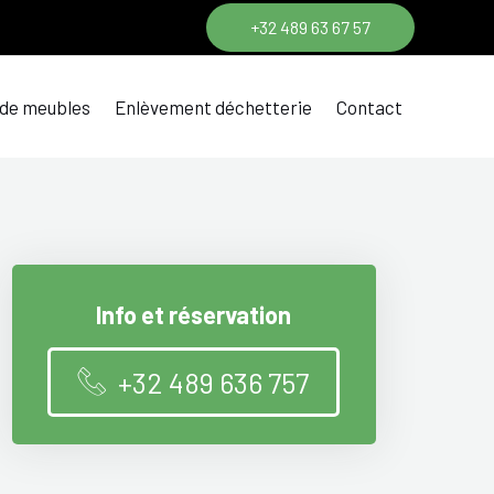
+32 489 63 67 57
 de meubles
Enlèvement déchetterie
Contact
Info et réservation
+32 489 636 757