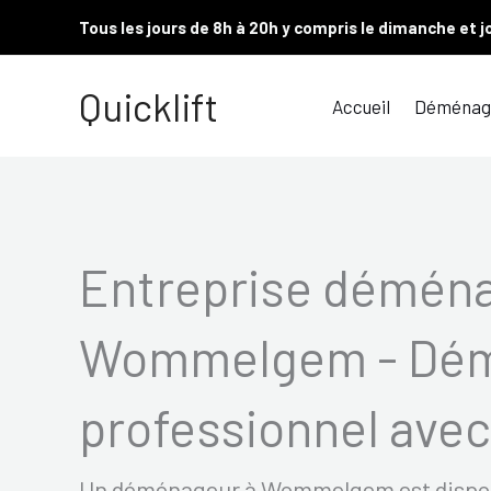
Aller
Tous les jours de 8h à 20h y compris le dimanche et j
au
contenu
Quicklift
Accueil
Déménag
Entreprise démén
Wommelgem - Dé
professionnel avec 
Un déménageur à Wommelgem est disponib