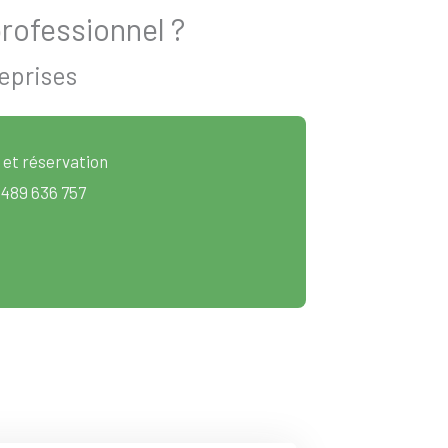
rofessionnel ?
eprises
 et réservation
 489 636 757