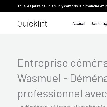
Aller
Tous les jours de 8h à 20h y compris le dimanche et j
au
contenu
Quicklift
Accueil
Déménag
Entreprise démén
Wasmuel - Démén
professionnel avec 
Un déménageur à Wasmuel est disponible 