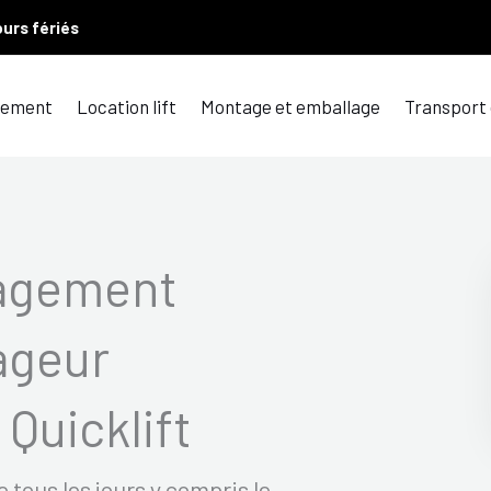
ours fériés
ement
Location lift
Montage et emballage
Transport
agement
ageur
Quicklift
tous les jours y compris le