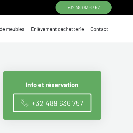
+32 489 63 67 57
 de meubles
Enlèvement déchetterie
Contact
Info et réservation
+32 489 636 757