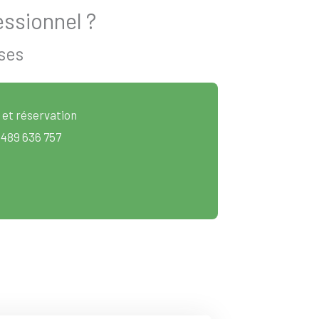
ssionnel ?
ses
 et réservation
 489 636 757