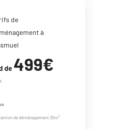
rifs de
ménagement à
smuel
499€
d de
A
us
Camion de déménagement 25m³