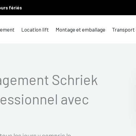
ours fériés
ement
Location lift
Montage et emballage
Transport
agement Schriek
essionnel avec
ous les jours y compris le