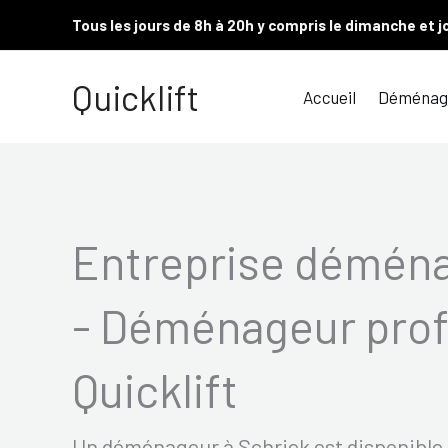
Aller
Tous les jours de 8h à 20h y compris le dimanche et j
au
contenu
Quicklift
Accueil
Déménag
Entreprise démén
- Déménageur prof
Quicklift
Un déménageur à Schriek est disponible t