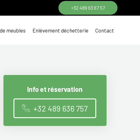
+32 489 63 67 57
 de meubles
Enlèvement déchetterie
Contact
Info et réservation
+32 489 636 757