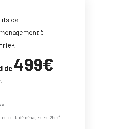
rifs de
ménagement à
hriek
499€
d de
A
us
Camion de déménagement 25m³