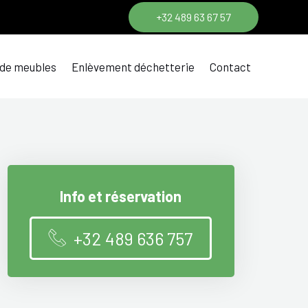
+32 489 63 67 57
 de meubles
Enlèvement déchetterie
Contact
Info et réservation
+32 489 636 757