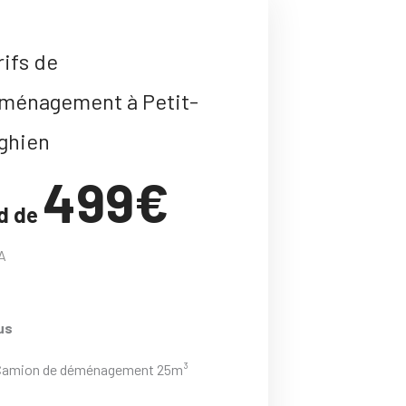
rifs de
ménagement à Petit-
ghien
499€
d de
A
us
Camion de déménagement 25m³