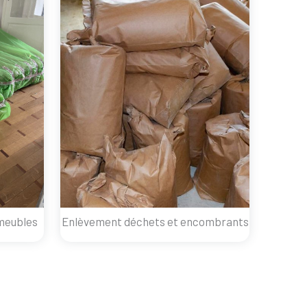
meubles
Enlèvement déchets et encombrants