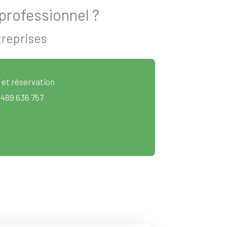
professionnel ?
treprises
 et réservation
 489 636 757