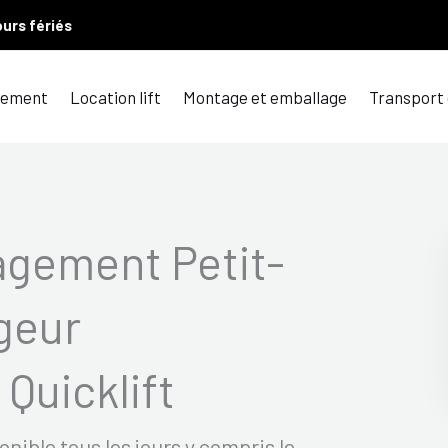
ours fériés
ement
Location lift
Montage et emballage
Transport
gement Petit-
geur
Quicklift
ible tous les jours y compris le