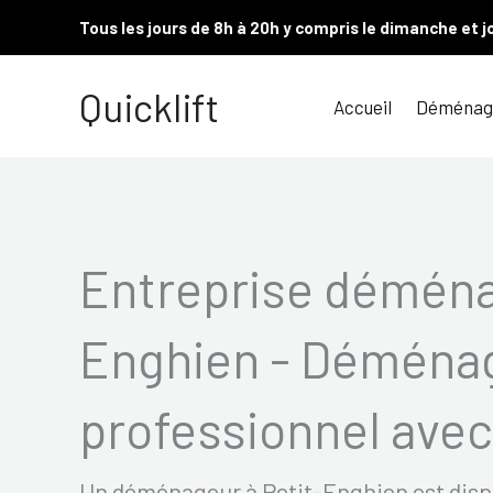
Aller
Tous les jours de 8h à 20h y compris le dimanche et j
au
contenu
Quicklift
Accueil
Déménag
Entreprise déména
Enghien - Déména
professionnel avec 
Un déménageur à Petit-Enghien est dispon