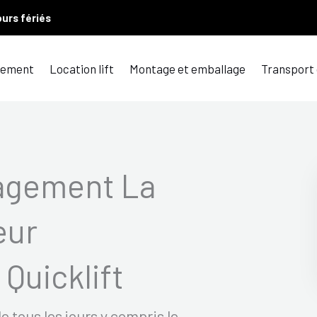
ours fériés
ement
Location lift
Montage et emballage
Transport
agement La
eur
Quicklift
 tous les jours y compris le