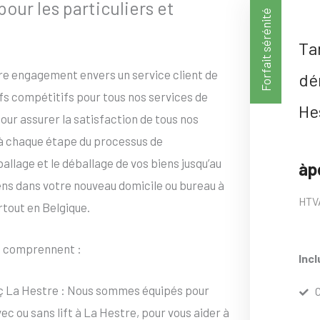
ur les particuliers et
Forfait sérénité
Ta
tre engagement envers un service client de
dé
ifs compétitifs pour tous nos services de
He
ur assurer la satisfaction de tous nos
 à chaque étape du processus de
lage et le déballage de vos biens jusqu’au
àp
iens dans votre nouveau domicile ou bureau à
HTV
rtout en Belgique.
e
comprennent :
Incl
ç La Hestre : Nous sommes équipés pour
 ou sans lift à La Hestre, pour vous aider à