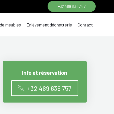
+32 489 63 67 57
 de meubles
Enlèvement déchetterie
Contact
Info et réservation
+32 489 636 757