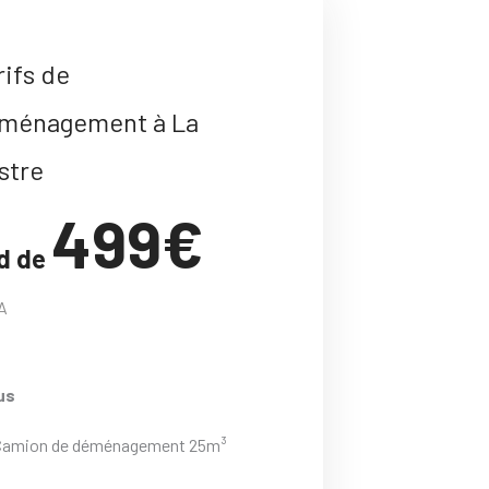
rifs de
ménagement à La
stre
499€
d de
A
us
Camion de déménagement 25m³