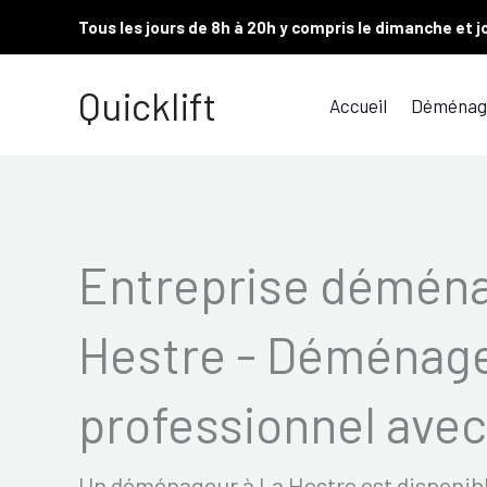
Aller
Tous les jours de 8h à 20h y compris le dimanche et j
au
contenu
Quicklift
Accueil
Déménag
Entreprise démén
Hestre - Déménag
professionnel avec 
Un déménageur à La Hestre est disponible