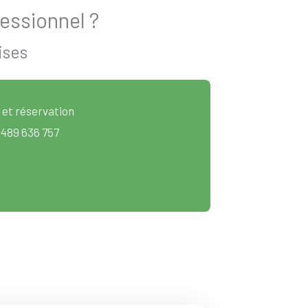
essionnel ?
ises
 et réservation
 489 636 757