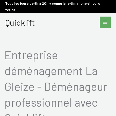
Aller
Tous les jours de 8h à 20h y compris le dimanche et jours
fériés
au
Main
contenu
Quicklift
Men
Entreprise
déménagement La
Gleize - Déménageur
professionnel avec