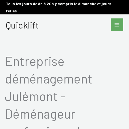
Aller
Tous les jours de 8h à 20h y compris le dimanche et jours
fériés
au
Main
contenu
Quicklift
Men
Entreprise
déménagement
Julémont -
Déménageur