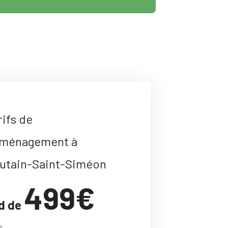
rifs de
ménagement à
utain-Saint-Siméon
499€
d de
A