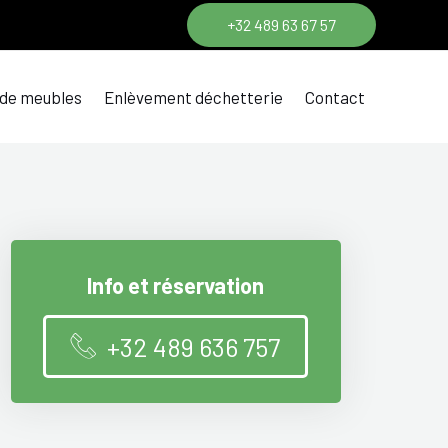
+32 489 63 67 57
 de meubles
Enlèvement déchetterie
Contact
Info et réservation
+32 489 636 757