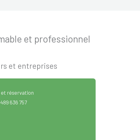
able et professionnel
s et entreprises
 et réservation
 489 636 757