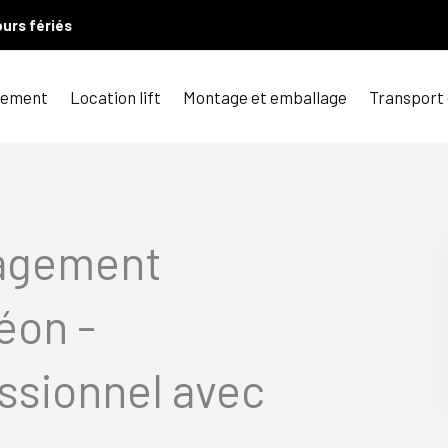
ours fériés
ement
Location lift
Montage et emballage
Transport
agement
éon -
sionnel avec