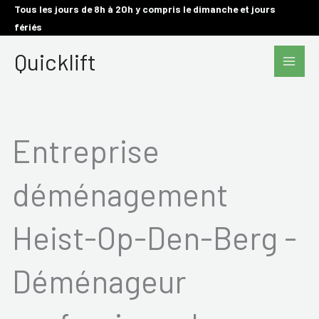
Aller
Tous les jours de 8h à 20h y compris le dimanche et jours
fériés
au
Main
contenu
Quicklift
Men
Entreprise
déménagement
Heist-Op-Den-Berg -
Déménageur