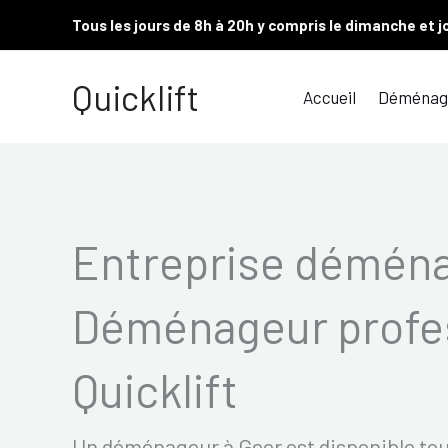
Aller
Tous les jours de 8h à 20h y compris le dimanche et j
au
contenu
Quicklift
Accueil
Déménag
Entreprise démén
Déménageur profes
Quicklift
Un déménageur à Geer est disponible tou