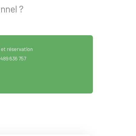
nnel ?
 et réservation
 489 636 757