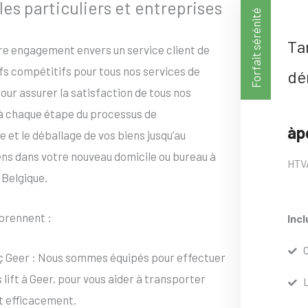
s particuliers et entreprises
Forfait sérénité
Ta
tre engagement envers un service client de
ifs compétitifs pour tous nos services de
dé
ur assurer la satisfaction de tous nos
 à chaque étape du processus de
àp
et le déballage de vos biens jusqu’au
iens dans votre nouveau domicile ou bureau à
HTV
 Belgique.
rennent :
Incl
ç Geer : Nous sommes équipés pour effectuer
ift à Geer, pour vous aider à transporter
et efficacement.