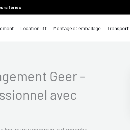
ours fériés
ement
Location lift
Montage et emballage
Transport
agement Geer -
sionnel avec
s les jours y compris le dimanche